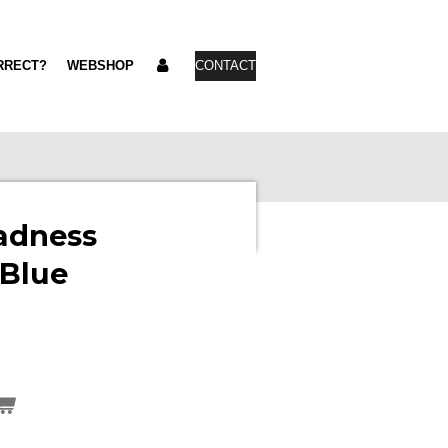
RRECT?
WEBSHOP
CONTACT
adness
 Blue